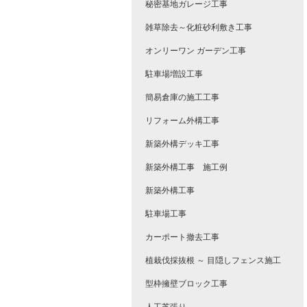
秘密基地ガレージ工事
雑草除去～化粧砂利敷き工事
オンリーワン ガーデン工事
駐車場増設工事
簡易倉庫の施工工事
リフォーム外構工事
新築外構デッキ工事
新築外構工事 施工例
新築外構工事
駐車場工事
カーポート撤去工事
植栽伐採抜根 ～ 目隠しフェンス施工
型枠擁壁ブロック工事