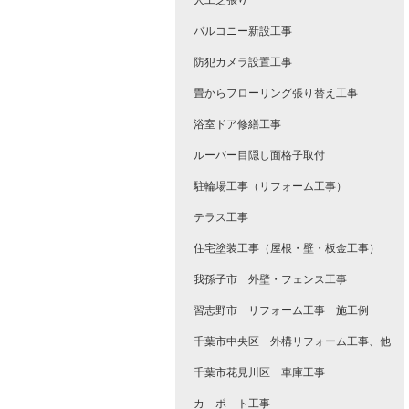
人工芝張り
バルコニー新設工事
防犯カメラ設置工事
畳からフローリング張り替え工事
浴室ドア修繕工事
ルーバー目隠し面格子取付
駐輪場工事（リフォーム工事）
テラス工事
住宅塗装工事（屋根・壁・板金工事）
我孫子市 外壁・フェンス工事
習志野市 リフォーム工事 施工例
千葉市中央区 外構リフォーム工事、他
千葉市花見川区 車庫工事
カ－ポ－ト工事