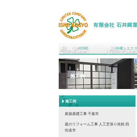
HOME
外構・エク
施工例
施工例
新築基礎工事 千葉市
庭のリフォーム工事 人工芝張り依頼 四
街道市