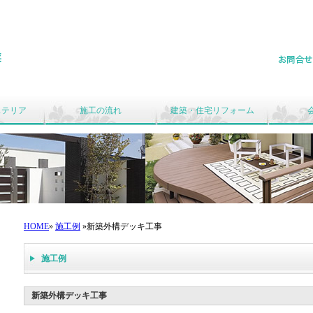
千葉市花見川・習志野市・八千代市を中心に地域密着のエ
ステリア
施工の流れ
建築・住宅リフォーム
HOME
»
施工例
»新築外構デッキ工事
施工例
新築外構デッキ工事