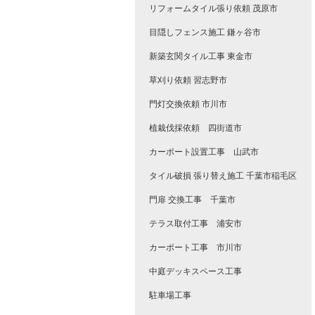
リフォームタイル張り依頼 茂原市
目隠しフェンス施工 鎌ヶ谷市
新築玄関タイル工事 東金市
草刈り依頼 習志野市
門灯交換依頼 市川市
植栽伐採依頼 四街道市
カーポート設置工事 山武市
タイル破損 張り替え施工 千葉市稲毛区
門扉 交換工事 千葉市
テラス取付工事 浦安市
カーポート工事 市川市
中庭デッキスペース工事
駐車場工事