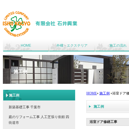
HOME
外構・エクステリア
施工の流れ
施工例
HOME
»
施工例
»浴室ドア
施工例
施工例
新築基礎工事 千葉市
庭のリフォーム工事 人工芝張り依頼 四
浴室ドア修繕工事
街道市