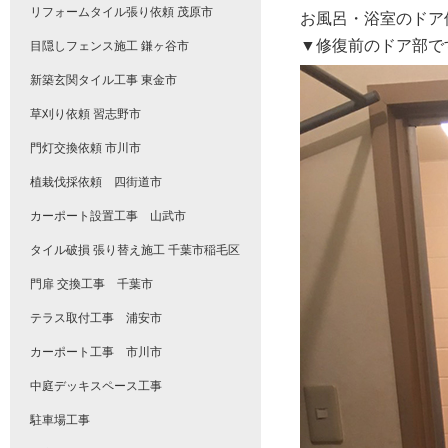
リフォームタイル張り依頼 茂原市
お風呂・浴室のドア
▼修復前のドア部で
目隠しフェンス施工 鎌ヶ谷市
新築玄関タイル工事 東金市
草刈り依頼 習志野市
門灯交換依頼 市川市
植栽伐採依頼 四街道市
カーポート設置工事 山武市
タイル破損 張り替え施工 千葉市稲毛区
門扉 交換工事 千葉市
テラス取付工事 浦安市
カーポート工事 市川市
中庭デッキスペース工事
駐車場工事