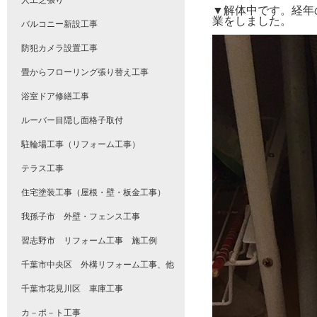
人工芝張り
▼解体中です。経年
業をしました。
バルコニー新設工事
防犯カメラ設置工事
畳からフローリング張り替え工事
浴室ドア修繕工事
ルーバー目隠し面格子取付
駐輪場工事（リフォーム工事）
テラス工事
住宅塗装工事（屋根・壁・板金工事）
我孫子市 外壁・フェンス工事
習志野市 リフォーム工事 施工例
千葉市中央区 外構リフォーム工事、他
千葉市花見川区 車庫工事
カ－ポ－ト工事