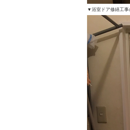
▼浴室ドア修繕工事