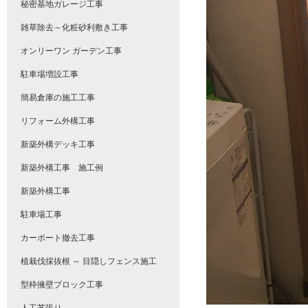
秘密基地ガレージ工事
雑草除去～化粧砂利敷き工事
オンリーワン ガーデン工事
駐車場増設工事
簡易倉庫の施工工事
リフォーム外構工事
新築外構デッキ工事
新築外構工事 施工例
新築外構工事
駐車場工事
カーポート撤去工事
植栽伐採抜根 ～ 目隠しフェンス施工
型枠擁壁ブロック工事